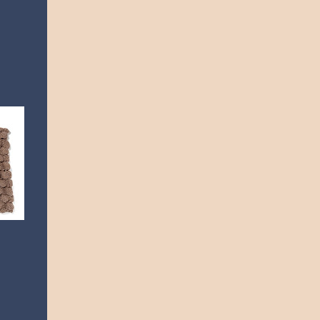
specjalne okazje, zróbmy małą rewolucję w
codzienności! Wsparciem i inspiracją będzie
nowa pozycja Wydawnictwa Zielona Litera
"100 wyzwań na 365 dni, czyli jak odkryć
siebie na nowo?", książka-poradnik,
nietuzinkowe vademecum, zachwycająca
publikacja zachęcająca do zrobienia
pierwszego kroku, a potem następnego i
kolejnych - tak, aby nasza codzienna
egzystencja stała się lepsza, radośniejsza, by
poczuć się osobą spełnioną, zyskać spokój i
zdrowe relacje. Do takich działań zachęcają
nas nawet reklamy, coraz większą
popularność zyskują produkty wytwarzane
w duchu Fairtrade, ekologiczne, powstałe z
recyklingu. Taką dbał...