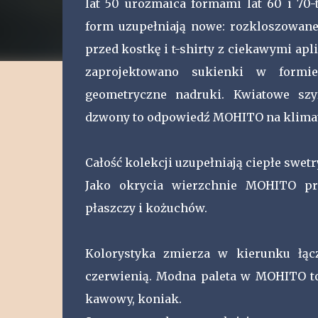
lat 50 urozmaica formami lat 60 i 70-
form uzupełniają nowe: rozkloszowane 
przed kostkę i t-shirty z ciekawymi apl
zaprojektowano sukienki w formie
geometryczne nadruki. Kwiatowe szy
dzwony to odpowiedź MOHITO na klimat 
Całość kolekcji uzupełniają ciepłe swetry
Jako okrycia wierzchnie MOHITO pro
płaszczy i kożuchów.
Kolorystyka zmierza w kierunku łącz
czerwienią. Modna paleta w MOHITO to
kawowy, koniak.