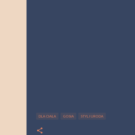
DLA CIAŁA
GOSIA
STYL I URODA