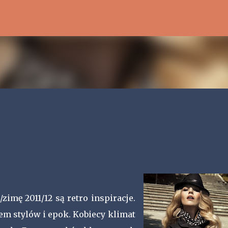
Przejdź do głównej zawartości
imę 2011/12 są retro inspiracje.
m stylów i epok. Kobiecy klimat