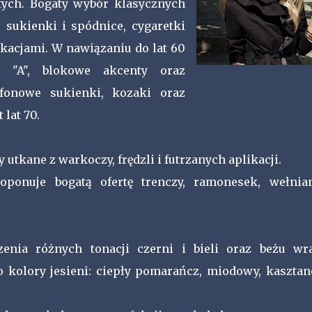
tych. Bogaty wybór klasycznych
sukienki i spódnice, cygaretki
ikacjami. W nawiązaniu do lat 60
 "A", blokowe akcenty oraz
fonowe sukienki, kozaki oraz
lat 70.
 utkane z warkoczy, frędzli i futrzanych aplikacji.
ponuje bogatą ofertę trenczy, ramonesek, wełnia
enia różnych tonacji czerni i bieli oraz beżu wr
 kolory jesieni: ciepły pomarańcz, miodowy, kasztan