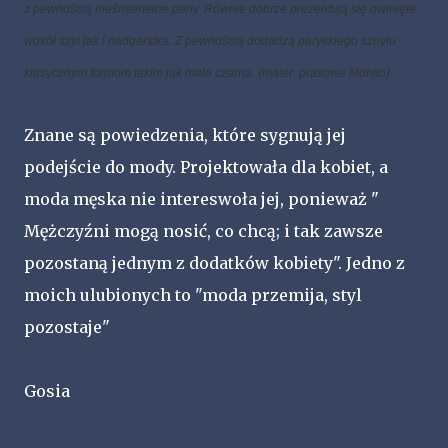
z pewnością nieśmiertelne perły. Równie dobrze prezentują się owinięte
wokół szyi jak i nadgarstka. Z pewnością dodadzą paryskiego sznytu
klasycznym formom takim jak mała czarna. (mater. prasowe Mohito)
Znane są powiedzenia, które sygnują jej
podejście do mody. Projektowała dla kobiet, a
moda męska nie intereswoła jej, ponieważ "
Mężczyźni mogą nosić, co chcą; i tak zawsze
pozostaną jednym z dodatków kobiety". Jedno z
moich ulubionych to "moda przemija, styl
pozostaje"
Gosia