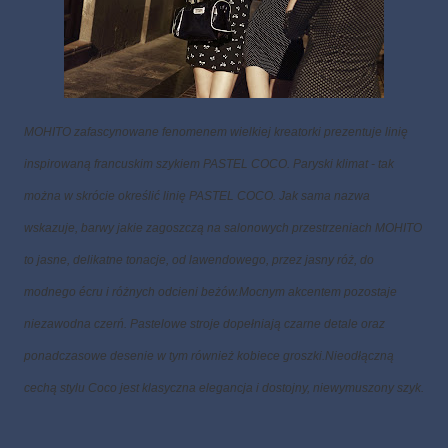
MOHITO zafascynowane fenomenem wielkiej kreatorki prezentuje linię
inspirowaną francuskim szykiem PASTEL COCO.
Paryski klimat - tak
można w skrócie określić linię PASTEL COCO. Jak sama nazwa
wskazuje, barwy jakie zagoszczą na salonowych przestrzeniach MOHITO
to jasne, delikatne tonacje, od lawendowego, przez jasny róż, do
modnego écru i różnych odcieni beżów.
Mocnym akcentem pozostaje
niezawodna czerń. Pastelowe stroje dopełniają czarne detale oraz
ponadczasowe desenie w tym również kobiece groszki.
Nieodłączną
cechą stylu Coco jest klasyczna elegancja i dostojny, niewymuszony szyk.