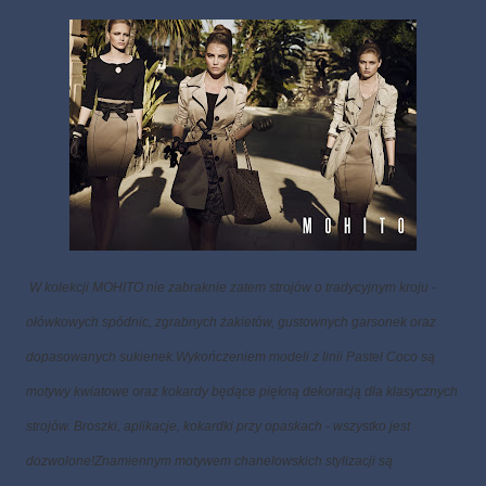
W kolekcji MOHITO nie zabraknie zatem strojów o tradycyjnym kroju -
ołówkowych spódnic, zgrabnych żakietów, gustownych garsonek oraz
dopasowanych sukienek.
Wykończeniem modeli z linii Pastel Coco są
motywy kwiatowe oraz kokardy będące piękną dekoracją dla klasycznych
strojów. Broszki, aplikacje, kokardki przy opaskach - wszystko jest
dozwolone!
Znamiennym motywem chanelowskich stylizacji są