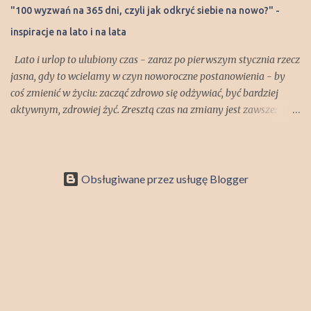
prawidłowych zgłoszeń automat internetowy dn. 1 grudnia po
"100 wyzwań na 365 dni, czyli jak odkryć siebie na nowo?" -
godz 20, wylosuje szczęśliwca, do którego prześlemy nagrodę!
inspiracje na lato i na lata
Wyniki ogłosimy na profilu facebookowym kobietnik.pl,
white&bla...
Lato i urlop to ulubiony czas - zaraz po pierwszym stycznia rzecz
jasna, gdy to wcielamy w czyn noworoczne postanowienia - by
coś zmienić w życiu: zacząć zdrowo się odżywiać, być bardziej
aktywnym, zdrowiej żyć. Zresztą czas na zmiany jest zawsze:
wiosną natchnie nas do tego budząca się przyroda, jesienią -
powrót do szkoły, pracy. Dlatego nie czekając na specjalne okazje,
zróbmy małą rewolucję w codzienności! Wsparciem i inspiracją
będzie nowa pozycja Wydawnictwa Zielona Litera "100 wyzwań
Obsługiwane przez usługę Blogger
na 365 dni, czyli jak odkryć siebie na nowo?", książka-poradnik,
nietuzinkowe vademecum, zachwycająca publikacja zachęcająca
do zrobienia pierwszego kroku, a potem następnego i kolejnych -
tak, aby nasza codzienna egzystencja stała się lepsza,
radośniejsza, by poczuć się osobą spełnioną, zyskać spokój i
zdrowe relacje. Do takich działań zachęcają nas nawet reklamy,
coraz większą popularność zyskują produkty wytwarzane w
duchu Fairtrade, ekologiczne, powstałe z recyklingu. Taką dbał...