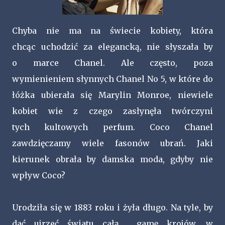
Chyba nie ma na świecie kobiety, która
chcąc uchodzić za elegancką, nie słyszała by
o marce Chanel. Ale często, poza
wymienieniem słynnych Chanel No 5, w które do
łóżka ubierała się Marylin Monroe, niewiele
kobiet wie z czego zasłynęła twórczyni
tych kultowych perfum. Coco Chanel
zawdzięczamy wiele fasonów ubrań. Jaki
kierunek obrała by damska moda, gdyby nie
wpływ Coco?
Urodziła się w 1883 roku i żyła długo. Na tyle, by
dać ujrzeć światu całą gamę krojów, w