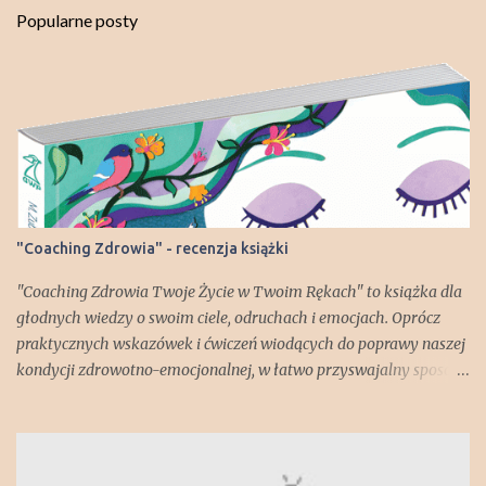
j
Popularne posty
k
o
m
e
n
t
a
r
z
"Coaching Zdrowia" - recenzja książki
"Coaching Zdrowia Twoje Życie w Twoim Rękach" to książka dla
głodnych wiedzy o swoim ciele, odruchach i emocjach. Oprócz
praktycznych wskazówek i ćwiczeń wiodących do poprawy naszej
kondycji zdrowotno-emocjonalnej, w łatwo przyswajalny sposób
dowiadujemy się np. jak zbudowany jest nasz mózg i za co
odpowiadają poszczególne jego części. Lekko zszokował mnie
fakt, że każdy z nas posiada "gadzią" część mózgu! Ale spokojnie -
jest też część "ssaka starszego" - brzmi lepiej, prawda?;) Książka