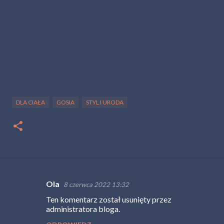
DLA CIAŁA
GOSIA
STYL I URODA
Ola
8 czerwca 2022 13:32
K
Ten komentarz został usunięty przez
o
administratora bloga.
m