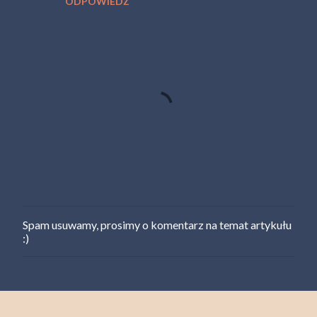
ODPOWIEDZ
e
n
t
a
r
z
e
Spam usuwamy, prosimy o komentarz na temat artykułu
P
:)
r
z
e
ś
l
i