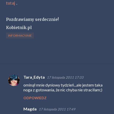
tutaj
.
Pozdrawiamy serdecznie!
Kobietnik.pl
INFORMACYJNIE
Tara_Edyta
17 listopada 2011 17:33
K
ominął mnie dyniowy tydzień...ale jestem taka
o
noga z gotowania, że nic chyba nie straciłam;)
m
ODPOWIEDZ
e
n
Magda
17 listopada 2011 17:49