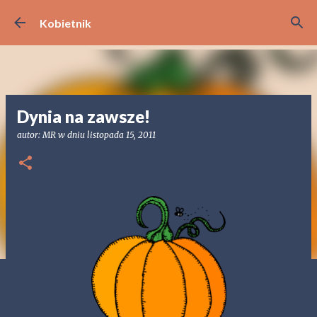
Przejdź do głównej zawartości
Kobietnik
Dynia na zawsze!
autor:
MR
w dniu
listopada 15, 2011