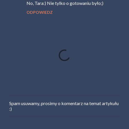
t
No, Tara:) Nie tylko o gotowaniu było;)
a
ODPOWIEDZ
r
z
e
Spam usuwamy, prosimy o komentarz na temat artykułu
P
:)
r
z
e
ś