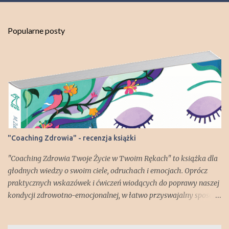
l
i
j
Popularne posty
k
o
m
e
n
t
a
r
z
"Coaching Zdrowia" - recenzja książki
"Coaching Zdrowia Twoje Życie w Twoim Rękach" to książka dla
głodnych wiedzy o swoim ciele, odruchach i emocjach. Oprócz
praktycznych wskazówek i ćwiczeń wiodących do poprawy naszej
kondycji zdrowotno-emocjonalnej, w łatwo przyswajalny sposób
dowiadujemy się np. jak zbudowany jest nasz mózg i za co
odpowiadają poszczególne jego części. Lekko zszokował mnie