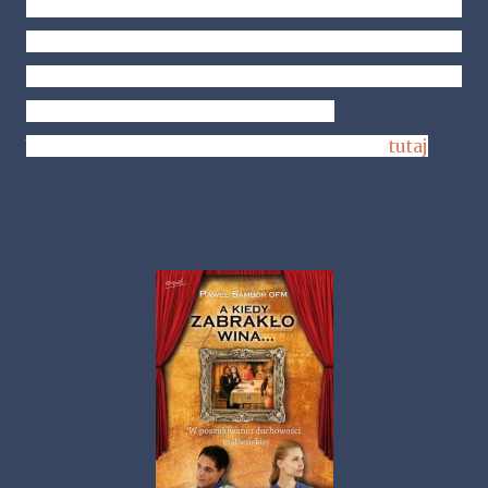
inspirujący i przepełniony miłością – ponieważ
książka Emersona Eggerichsa to również pełne
optymizmu przesłanie dla wszystkich, którzy
poszukują pięknej i mocnej relacji.
Więcej o autorze i o książce przeczytacie
tutaj