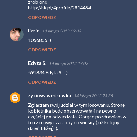
zrobione
http://nk.pl/#profile/2814494
ODPOWIEDZ
lizzie
13 lutego 2012 19:33
1056855 :)
ODPOWIEDZ
Edyta S.
14 lutego 2012 19:02
591834 Edyta S. :-)
ODPOWIEDZ
zyciowawedrowka
14 lutego 2012 23:35
Zgłaszam swój udział w tym losowaniu. Stronę
kobietnika będę obserwowała-i na pewno
częściej go odwiedzała. Gorąco pozdrawiam w
ten zimowy czas-oby do wiosny (już kolejny
dzień bliżej) :).