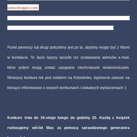
www.blogger.com
.
3. Wpisz się pod poniższym postem, będąc zalogowanym na bloggerze
albo podając nr profilu na nk.pl (albo link do profilu po prostu).
Punkt pierwszy lub drugi potrzebny jest po to, abyśmy mogły być z Wami
w kontakcie. To dużo lepszy sposób niż zostawianie adresów e-mail,
które potem mogą zostać zasypane niechcianymi wiadomościami.
Niniejszy konkurs nie jest ostatnim na Kobietniku, będziecie zawsze na
bieżąco informowani o nowych konkursach i ciekawych wydarzeniach :)
Konkurs trwa do 16-stego lutego do godziny 20. Każdą z książek
rozlosujemy wśród Was za pomocą sprawdzonego generatora