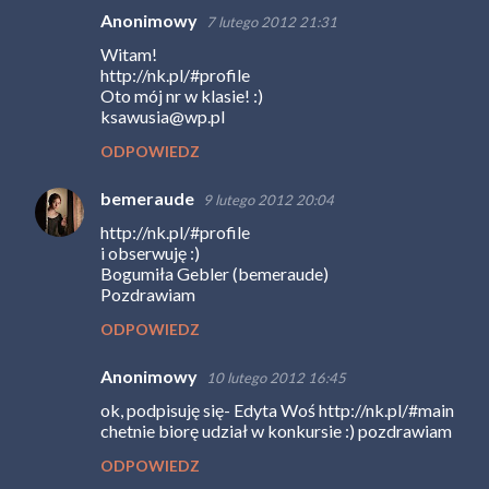
Anonimowy
7 lutego 2012 21:31
Witam!
http://nk.pl/#profile
Oto mój nr w klasie! :)
ksawusia@wp.pl
ODPOWIEDZ
bemeraude
9 lutego 2012 20:04
http://nk.pl/#profile
i obserwuję :)
Bogumiła Gebler (bemeraude)
Pozdrawiam
ODPOWIEDZ
Anonimowy
10 lutego 2012 16:45
ok, podpisuję się- Edyta Woś http://nk.pl/#main
chetnie biorę udział w konkursie :) pozdrawiam
ODPOWIEDZ