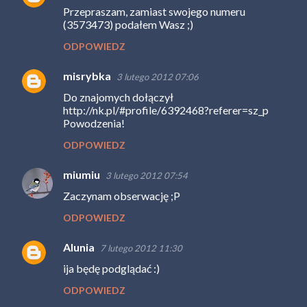
Przepraszam, zamiast swojego numeru
(3573473) podałem Wasz ;)
ODPOWIEDZ
misrybka
3 lutego 2012 07:06
Do znajomych dołączył
http://nk.pl/#profile/6392468?referer=sz_p
Powodzenia!
ODPOWIEDZ
miumiu
3 lutego 2012 07:54
Zaczynam obserwację ;P
ODPOWIEDZ
Alunia
7 lutego 2012 11:30
ija będę podglądać :)
ODPOWIEDZ