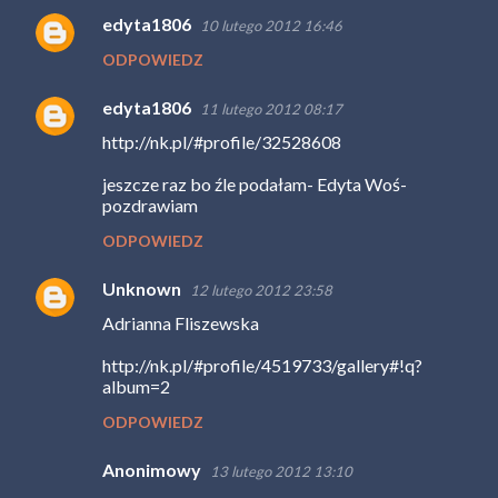
edyta1806
10 lutego 2012 16:46
ODPOWIEDZ
edyta1806
11 lutego 2012 08:17
http://nk.pl/#profile/32528608
jeszcze raz bo źle podałam- Edyta Woś-
pozdrawiam
ODPOWIEDZ
Unknown
12 lutego 2012 23:58
Adrianna Fliszewska
http://nk.pl/#profile/4519733/gallery#!q?
album=2
ODPOWIEDZ
Anonimowy
13 lutego 2012 13:10