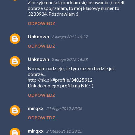
Z przyjemnością poddam się losowaniu :) Jeżeli
o
dobrze spojrzałam, to mój klasowy numer to
m
3233934. Pozdrawiam :)
e
ODPOWIEDZ
n
Unknown
2 lutego 2012 16:27
t
ODPOWIEDZ
a
r
Unknown
2 lutego 2012 16:28
z
No mam nadzieje, że tym razem będzie już
e
dobrze...
http://nk.pl/#profile/34025912
Link do mojego profilu na NK :-)
ODPOWIEDZ
mirqxx
2 lutego 2012 23:06
ODPOWIEDZ
mirqxx
2 lutego 2012 23:15