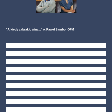
"A kiedy zabrakło wina..." o. Paweł Sambor OFM
Fragm. książki:
Miłość, która rodzi się pomiędzy
mężczyzną a kobietą, przychodzi do nich jako dar,
ogarniając ich swym światłem, ogrzewając swym
ciepłem. Jest to miłość zakochania, która jak pierwsze
wino Kany Galilejskiej rozwesela serce zakochanych.
Niemniej jednak po pewnym czasie wspólnego
świętowania zaczyna tego wina brakować.
Małżonkowie zamiast blasku zakochania
doświadczają ciemności niedoświadczania i