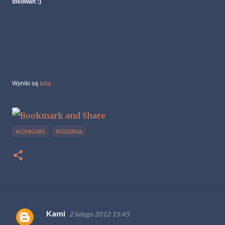
losowań :)
Wyniki są
tutaj
KONKURS
RODZINA
Kami
2 lutego 2012 15:45
K