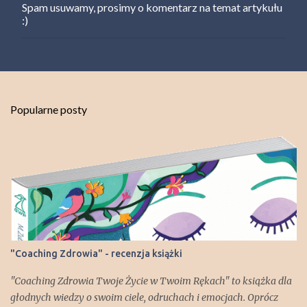
Spam usuwamy, prosimy o komentarz na temat artykułu
P
:)
r
z
e
ś
l
i
j
Popularne posty
k
o
m
e
n
t
a
r
z
"Coaching Zdrowia" - recenzja książki
"Coaching Zdrowia Twoje Życie w Twoim Rękach" to książka dla
głodnych wiedzy o swoim ciele, odruchach i emocjach. Oprócz