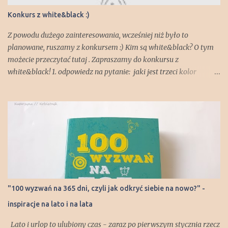
trenerem personalnym i indywidualnie zastanowić się nad
Konkurs z white&black :)
kwestiami dotyczącymi tych sfer życia , które zechcemy
udoskonalić . Poprzez wykonywanie ćwiczeń moż e my stać się
Z powodu dużego zainteresowania, wcześniej niż było to
bardziej świadomymi tego, co dzieje się ...
planowane, ruszamy z konkursem :) Kim są white&black? O tym
możecie przeczytać tutaj . Zapraszamy do konkursu z
white&black! 1. odpowiedz na pytanie: jaki jest trzeci kolor
pojawiający się na produktach white&black ? 2. odpowiedź wpisz
w komentarzach pod tym postem oraz zostaw swojego maila 3.
osoby które wzięły udział w pierwszej wersji konkursu nadal
biorą udział (mamy zapisane Wasze maile w kolejności zgłoszeń,
jeżeli nie podałyście adresu @ możecie ponownie wziąć udział w
konkursie :)) Powodem zmiany regulaminu konkursu są
ograniczenia w organizowaniu konkursów na Facebooku, o
których istnieniu dowiedziałyśmy się 22 listopada. Spośród
prawidłowych zgłoszeń automat internetowy dn. 1 grudnia po
"100 wyzwań na 365 dni, czyli jak odkryć siebie na nowo?" -
godz 20, wylosuje szczęśliwca, do którego prześlemy nagrodę!
inspiracje na lato i na lata
Wyniki ogłosimy na profilu facebookowym kobietnik.pl,
white&bla...
Lato i urlop to ulubiony czas - zaraz po pierwszym stycznia rzecz