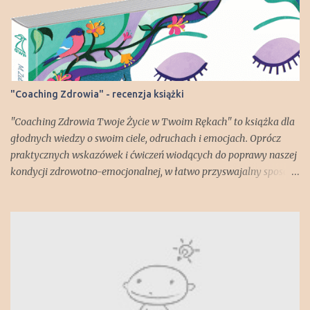
e
"Coaching Zdrowia" - recenzja książki
"Coaching Zdrowia Twoje Życie w Twoim Rękach" to książka dla
głodnych wiedzy o swoim ciele, odruchach i emocjach. Oprócz
praktycznych wskazówek i ćwiczeń wiodących do poprawy naszej
kondycji zdrowotno-emocjonalnej, w łatwo przyswajalny sposób
dowiadujemy się np. jak zbudowany jest nasz mózg i za co
odpowiadają poszczególne jego części. Lekko zszokował mnie
fakt, że każdy z nas posiada "gadzią" część mózgu! Ale spokojnie -
jest też część "ssaka starszego" - brzmi lepiej, prawda?;) Książka
pokazuje jak wiele czynników, wewnętrznych i zewnętrznych,
wpływa na nasze dobre lub złe samopoczucie i co możemy zrobić,
żeby nasze zdrowie, samoocena czy spojrzenie na świat jak
najlepiej nam służyły. Mamy okazję przejść przez etapy ćwiczeń z