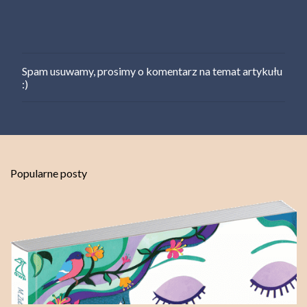
Spam usuwamy, prosimy o komentarz na temat artykułu
P
:)
r
z
e
ś
l
i
j
Popularne posty
k
o
m
e
n
t
a
r
z