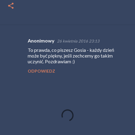
Anonimowy
26 kwietnia 2016 23:13
K
To prawda, co piszesz Gosia - każdy dzień
o
może być piękny, jeśli zechcemy go takim
m
uczynić. Pozdrawiam :)
e
ODPOWIEDZ
n
t
a
r
z
e