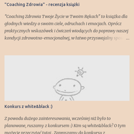
"Coaching Zdrowia" - recenzja książki
"Coaching Zdrowia Twoje Życie w Twoim Rękach" to książka dla
głodnych wiedzy o swoim ciele, odruchach i emocjach. Oprócz
praktycznych wskazówek i ćwiczeń wiodących do poprawy naszej
kondycji zdrowotno-emocjonalnej, w łatwo przyswajalny sposób
dowiadujemy się np. jak zbudowany jest nasz mózg i za co
odpowiadają poszczególne jego części. Lekko zszokował mnie
fakt, że każdy z nas posiada "gadzią" część mózgu! Ale spokojnie -
jest też część "ssaka starszego" - brzmi lepiej, prawda?;) Książka
pokazuje jak wiele czynników, wewnętrznych i zewnętrznych,
wpływa na nasze dobre lub złe samopoczucie i co możemy zrobić,
żeby nasze zdrowie, samoocena czy spojrzenie na świat jak
najlepiej nam służyły. Mamy okazję przejść przez etapy ćwiczeń z
trenerem personalnym i indywidualnie zastanowić się nad
Konkurs z white&black :)
kwestiami dotyczącymi tych sfer życia , które zechcemy
udoskonalić . Poprzez wykonywanie ćwiczeń moż e my stać się
Z powodu dużego zainteresowania, wcześniej niż było to
bardziej świadomymi tego, co dzieje się ...
planowane, ruszamy z konkursem :) Kim są white&black? O tym
możecie przeczytać tutaj . Zapraszamy do konkursu z