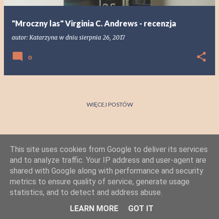
"Mroczny las" Virginia C. Andrews - recenzja
autor:
Katarzyna
w dniu
sierpnia 26, 2017
0
WIĘCEJ POSTÓW
This site uses cookies from Google to deliver its services
and to analyze traffic. Your IP address and user-agent are
shared with Google along with performance and security
metrics to ensure quality of service, generate usage
statistics, and to detect and address abuse.
Obsługiwane przez usługę Blogger
LEARN MORE
GOT IT