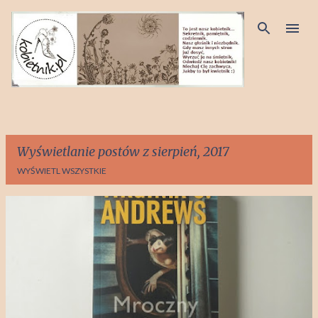
Przejdź do głównej zawartości
Wyświetlanie postów z sierpień, 2017
WYŚWIETL WSZYSTKIE
P
o
s
t
y