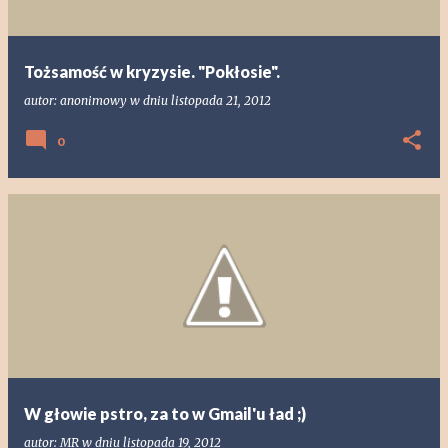
Tożsamość w kryzysie. "Pokłosie".
autor:
anonimowy
w dniu
listopada 21, 2012
0
W głowie pstro, za to w Gmail'u ład ;)
autor:
MR
w dniu
listopada 19, 2012