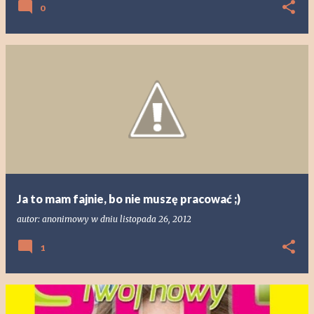
0
Ja to mam fajnie, bo nie muszę pracować ;)
autor:
anonimowy
w dniu
listopada 26, 2012
1