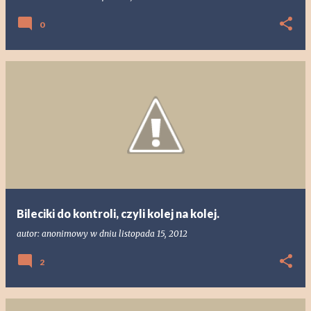
0
Bileciki do kontroli, czyli kolej na kolej.
autor:
anonimowy
w dniu
listopada 15, 2012
2