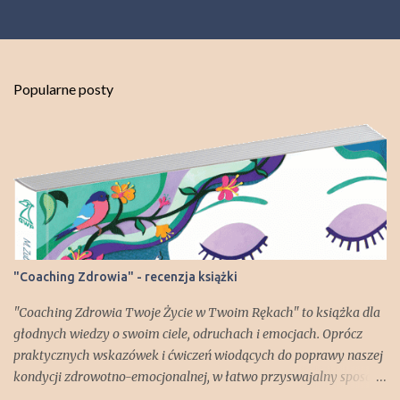
e
ś
l
i
j
Popularne posty
k
o
m
e
n
t
a
r
z
"Coaching Zdrowia" - recenzja książki
"Coaching Zdrowia Twoje Życie w Twoim Rękach" to książka dla
głodnych wiedzy o swoim ciele, odruchach i emocjach. Oprócz
praktycznych wskazówek i ćwiczeń wiodących do poprawy naszej
kondycji zdrowotno-emocjonalnej, w łatwo przyswajalny sposób
dowiadujemy się np. jak zbudowany jest nasz mózg i za co