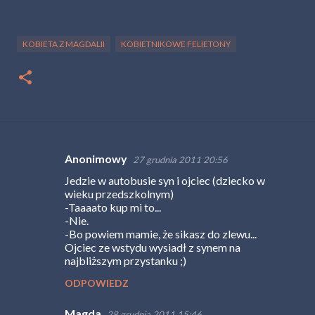
KOBIETA Z MAGDALII
KOBIETNIKOWE FELIETONY
Anonimowy
27 grudnia 2011 20:56
K
Jedzie w autobusie syn i ojciec (dziecko w
o
wieku przedszkolnym)
m
-Taaaato kup mi to...
-Nie.
e
-Bo powiem mamie, że sikasz do zlewu...
n
Ojciec ze wstydu wysiadł z synem na
najbliższym przystanku ;)
t
ODPOWIEDZ
a
r
Magda
28 grudnia 2011 15:46