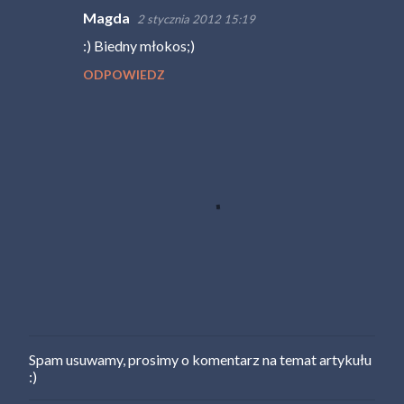
Magda
2 stycznia 2012 15:19
:) Biedny młokos;)
ODPOWIEDZ
Spam usuwamy, prosimy o komentarz na temat artykułu
P
:)
r
z