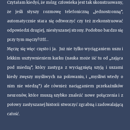
Czytałam kiedyś, że mózg człowieka jest tak skonstruowany,
że jeśli słyszy rozmowę telefoniczną „jednostronną”,
automatycznie stara się odtworzyć czy też zrekonstruować
odpowiedzi drugiej, niesłyszanej strony. Podobno bardzo się
przy tym męczy! Uff…
Męczę się więc często i ja. Już nie tylko wyciąganiem uszu i
lekkim usztywnieniem karku (nauka może iść tu od „zająca
pod miedzą”, który zastyga z wyciągniętą szyją i uszami
kiedy zwęszy myśliwych na polowaniu, i „myśliwi wtedy o
nim nie wiedzą”) ale również naciąganiem przekaźników
neuronów, które muszą szybko znaleźć nowe połączenia i z
połowy zasłyszanej historii stworzyć zgrabną i zadowalającą
całość.