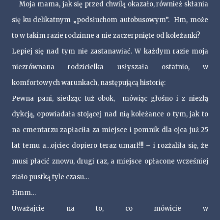
Moja mama, jak się przed chwilą okazało, również skłania
się ku delikatnym „podsłuchom autobusowym”. Hm, może
to w takim razie rodzinne a nie zaczerpnięte od koleżanki?
Lepiej się nad tym nie zastanawiać. W każdym razie moja
niezrównana rodzicielka usłyszała ostatnio, w
komfortowych warunkach, następującą historię:
Pewna pani, siedząc tuż obok, mówiąc głośno i z niezłą
dykcją, opowiadała stojącej nad nią koleżance o tym, jak to
na cmentarzu zapłaciła za miejsce i pomnik dla ojca już 25
lat temu a…ojciec dopiero teraz umarł!!! – i rozżaliła się, że
musi płacić znowu, drugi raz, a miejsce opłacone wcześniej
ziało pustką tyle czasu…
Hmm…
Uważajcie na to, co mówicie w