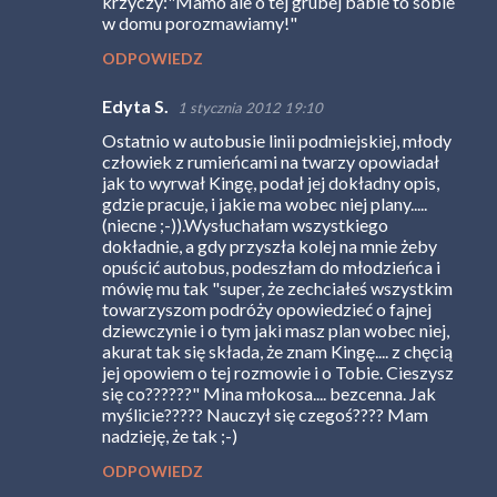
krzyczy:"Mamo ale o tej grubej babie to sobie
w domu porozmawiamy!"
ODPOWIEDZ
Edyta S.
1 stycznia 2012 19:10
Ostatnio w autobusie linii podmiejskiej, młody
człowiek z rumieńcami na twarzy opowiadał
jak to wyrwał Kingę, podał jej dokładny opis,
gdzie pracuje, i jakie ma wobec niej plany.....
(niecne ;-)).Wysłuchałam wszystkiego
dokładnie, a gdy przyszła kolej na mnie żeby
opuścić autobus, podeszłam do młodzieńca i
mówię mu tak "super, że zechciałeś wszystkim
towarzyszom podróży opowiedzieć o fajnej
dziewczynie i o tym jaki masz plan wobec niej,
akurat tak się składa, że znam Kingę.... z chęcią
jej opowiem o tej rozmowie i o Tobie. Cieszysz
się co??????" Mina młokosa.... bezcenna. Jak
myślicie????? Nauczył się czegoś???? Mam
nadzieję, że tak ;-)
ODPOWIEDZ