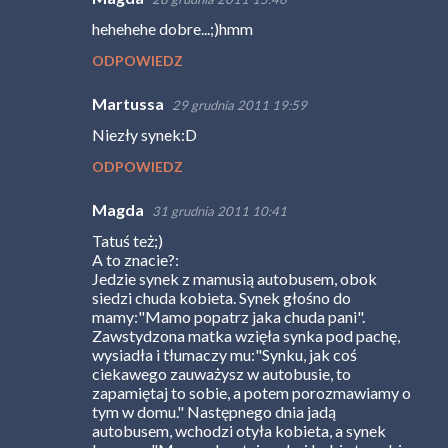
z
hehehehe dobre...;)hmm
e
ODPOWIEDZ
Martussa
29 grudnia 2011 19:59
Niezły synek:D
ODPOWIEDZ
Magda
31 grudnia 2011 10:41
Tatuś też;)
A to znacie?:
Jedzie synek z mamusią autobusem, obok
siedzi chuda kobieta. Synek głośno do
mamy:"Mamo popatrz jaka chuda pani".
Zawstydzona matka wzięła synka pod pachę,
wysiadła i tłumaczy mu:"Synku, jak coś
ciekawego zauważysz w autobusie, to
zapamiętaj to sobie, a potem porozmawiamy o
tym w domu." Następnego dnia jadą
autobusem, wchodzi otyła kobieta, a synek