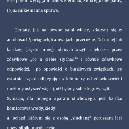
A że potem wyciągam ucho w kierunku, z którego one padły,
to już całkiem inna sprawa.
Tematy, jak na pewno sami wiecie, zdarzają się w
autobusach/pociągach/tramwajach, przeróżne. Od mniej lub
bardziej (często mniej) udanych wizyt u lekarza, przez
zdawkowe „co u ciebie słychać?” i równie zdawkowe
odpowiedzi, po opowieści o burzliwych związkach. Te
ostatnie często odbiegają na kilometry od zdawkowości i
możemy usłyszeć więcej, niż byśmy sobie tego życzyli.
Sytuacja, dla mojego aparatu słuchowego, jest bardzo
komfortowa wtedy, kiedy:
a. pojazd, którym się z osobą „słuchaną” poruszam jest
nowy, silnik pracuje cicho,