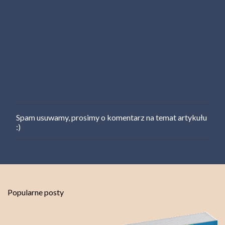
Spam usuwamy, prosimy o komentarz na temat artykułu
P
:)
r
z
e
ś
l
i
j
Popularne posty
k
o
m
e