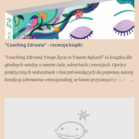
n
t
a
r
z
"Coaching Zdrowia" - recenzja książki
"Coaching Zdrowia Twoje Życie w Twoim Rękach" to książka dla
głodnych wiedzy o swoim ciele, odruchach i emocjach. Oprócz
praktycznych wskazówek i ćwiczeń wiodących do poprawy naszej
kondycji zdrowotno-emocjonalnej, w łatwo przyswajalny sposób
dowiadujemy się np. jak zbudowany jest nasz mózg i za co
odpowiadają poszczególne jego części. Lekko zszokował mnie
fakt, że każdy z nas posiada "gadzią" część mózgu! Ale spokojnie -
jest też część "ssaka starszego" - brzmi lepiej, prawda?;) Książka
pokazuje jak wiele czynników, wewnętrznych i zewnętrznych,
wpływa na nasze dobre lub złe samopoczucie i co możemy zrobić,
żeby nasze zdrowie, samoocena czy spojrzenie na świat jak