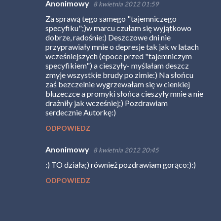
Anonimowy
8 kwietnia 2012 01:59
e
Za sprawą tego samego "tajemniczego
specyfiku";)w marcu czułam się wyjątkowo
dobrze, radośnie:) Deszczowe dni nie
przyprawiały mnie o depresje tak jak w latach
wcześniejszych (epoce przed "tajemniczym
specyfikiem") a cieszyły- myślałam deszcz
zmyje wszystkie brudy po zimie:) Na słońcu
zaś bezczelnie wygrzewałam się w cienkiej
bluzeczce a promyki słońca cieszyły mnie a nie
drażniły jak wcześniej;) Pozdrawiam
serdecznie Autorkę:)
ODPOWIEDZ
Anonimowy
8 kwietnia 2012 20:45
:) TO działa;) również pozdrawiam gorąco:):)
ODPOWIEDZ