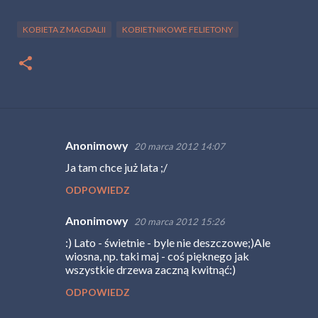
KOBIETA Z MAGDALII
KOBIETNIKOWE FELIETONY
Anonimowy
20 marca 2012 14:07
K
Ja tam chce już lata ;/
o
ODPOWIEDZ
m
e
Anonimowy
20 marca 2012 15:26
n
:) Lato - świetnie - byle nie deszczowe;)Ale
t
wiosna, np. taki maj - coś pięknego jak
wszystkie drzewa zaczną kwitnąć:)
a
r
ODPOWIEDZ
z