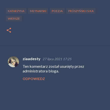
KATARZYNA
MŁYNARSKI
POEZJA
PRÓSZYŃSKI I S-KA
WIERSZE
ziaadesty
27 lipca 2021 17:25
K
Ten komentarz został usunięty przez
o
administratora bloga.
m
ODPOWIEDZ
e
n
t
a
r