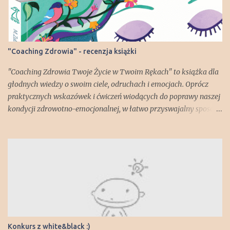
a
r
z
"Coaching Zdrowia" - recenzja książki
"Coaching Zdrowia Twoje Życie w Twoim Rękach" to książka dla
głodnych wiedzy o swoim ciele, odruchach i emocjach. Oprócz
praktycznych wskazówek i ćwiczeń wiodących do poprawy naszej
kondycji zdrowotno-emocjonalnej, w łatwo przyswajalny sposób
dowiadujemy się np. jak zbudowany jest nasz mózg i za co
odpowiadają poszczególne jego części. Lekko zszokował mnie
fakt, że każdy z nas posiada "gadzią" część mózgu! Ale spokojnie -
jest też część "ssaka starszego" - brzmi lepiej, prawda?;) Książka
pokazuje jak wiele czynników, wewnętrznych i zewnętrznych,
wpływa na nasze dobre lub złe samopoczucie i co możemy zrobić,
żeby nasze zdrowie, samoocena czy spojrzenie na świat jak
najlepiej nam służyły. Mamy okazję przejść przez etapy ćwiczeń z
trenerem personalnym i indywidualnie zastanowić się nad
Konkurs z white&black :)