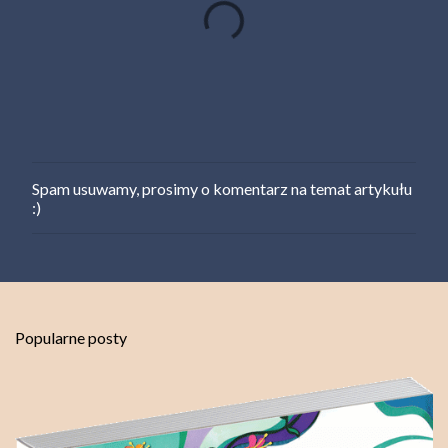
z
e
Spam usuwamy, prosimy o komentarz na temat artykułu
P
:)
r
z
e
ś
l
i
j
Popularne posty
k
o
m
e
n
t