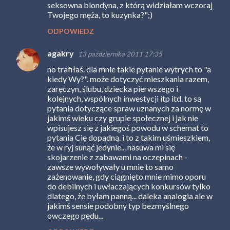
seksowna blondyna, z którą widziałam wczoraj
Twojego męża, to kuzynka?";)
ODPOWIEDZ
agakry
13 października 2011 17:35
no trafiłaś. dla mnie takie pytanie wytrych to "a
kiedy Wy?". może dotyczyć mieszkania razem,
zaręczyn, ślubu, dziecka pierwszego i
kolejnych, wspólnych inwestycji itp itd. to są
pytania dotyczące spraw uznanych za normę w
jakimś wieku czy grupie społecznej i jak nie
wpisujesz się z jakiegoś powodu w schemat to
pytania Cię dopadną. i to z takim uśmieszkiem,
że w ryj sunąć jedynie... nasuwa mi się
skojarzenie z zabawami na oczepinach -
zawsze wywoływały u mnie to samo
zażenowanie, gdy ciągnięto mnie mimo oporu
do debilnych i uwłaczających konkursów tylko
dlatego, że byłam panną... daleka analogia ale w
jakimś sensie podobny typ bezmyślnego
owczego pędu...