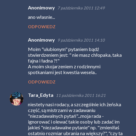
Anonimowy
7 października 2011 12:49
ano własnie...
ODPOWIEDZ
Anonimowy
9 października 2011 14:10
Moim "ulubionym" pytaniem bądź
stwierdzeniem jest: " nie masz chłopaka, taka
fajna i ładna ?!"
A moim skojarzeniem z rodzinnymi
spotkaniami jest kwestia wesela..
ODPOWIEDZ
Tara_Edyta
11 października 2011 16:21
niestety nasi rodacy, a szczególnie ich żeńska
część, są mistrzami w zadawaniu
"niezadawalnych pytań"...moja rada -
ignorować i olewać takie osoby lub zadać im
jakieś "niezadawalne pytanie" np. "zmieniłaś
ostatnio rozmiar ubrania na większy?", "czy ta