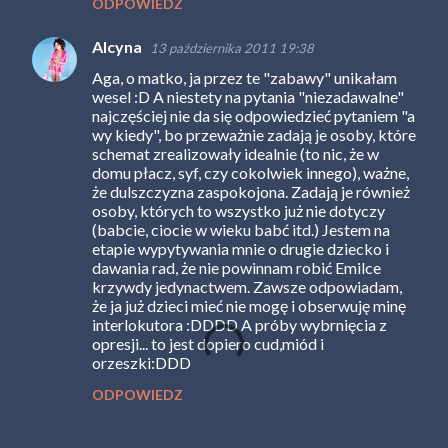
ODPOWIEDZ
Alcyna
13 października 2011 19:38
Aga, o matko, ja przez te "zabawy" unikałam
wesel :D A niestety na pytania "niezadawalne"
najczęściej nie da się odpowiedzieć pytaniem "a
wy kiedy", bo przeważnie zadają je osoby, które
schemat zrealizowały idealnie (to nic, że w
domu płacz, syf, czy cokolwiek innego), ważne,
że dulszczyzna zaspokojona. Zadają je również
osoby, których to wszystko już nie dotyczy
(babcie, ciocie w wieku babć itd.) Jestem na
etapie wypytywania mnie o drugie dziecko i
dawania rad, że nie powinnam robić Emilce
krzywdy jedynactwem. Zawsze odpowiadam,
że ja już dzieci mieć nie mogę i obserwuję minę
interlokutora :DDDD A próby wybrnięcia z
opresji... to jest dopiero cud,miód i
orzeszki:DDD
ODPOWIEDZ