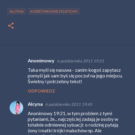
ALCYNA
KOBIETNIKOWE FELIETONY
Anonimowy
6 października 2011 19:21
K
Taka myśl się nasuwa - zanim kogoś zapytasz
o
pomyśl jak sam byś się poczuł na jego miejscu.
m
Świetny i potrzebny tekst!
e
ODPOWIEDZ
n
Alcyna
6 października 2011 19:45
t
Anonimowy 19:21, w tym problem z tymi
a
pytaniami, że... najczęściej zadają je osoby w
r
totalnie odmiennej sytuacji: o rodzinę pytają
żony i matki trójki maluchów np. Ale
z