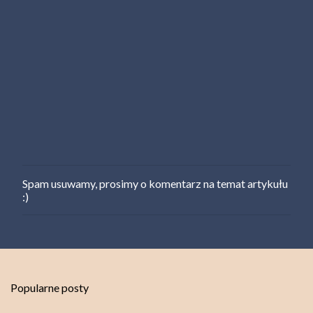
Spam usuwamy, prosimy o komentarz na temat artykułu
P
:)
r
z
e
ś
l
i
j
Popularne posty
k
o