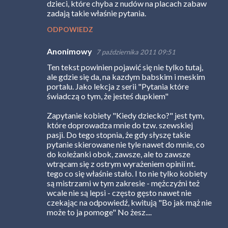
dzieci, które chyba z nudów na placach zabaw
zadają takie właśnie pytania.
ODPOWIEDZ
Anonimowy
7 października 2011 09:51
Ten tekst powinien pojawić się nie tylko tutaj,
ale gdzie się da, na kazdym babskim i meskim
portalu. Jako lekcja z serii "Pytania które
świadczą o tym, że jesteś dupkiem"
Zapytanie kobiety "Kiedy dziecko?" jest tym,
które doprowadza mnie do tzw. szewskiej
pasji. Do tego stopnia, że gdy słyszę takie
pytanie skierowane nie tyle nawet do mnie, co
do koleżanki obok, zawsze, ale to zawsze
wtrącam się z ostrym wyrażeniem opinii nt.
tego co się właśnie stało. I to nie tylko kobiety
są mistrzami w tym zakresie - mężczyźni też
wcale nie są lepsi - często gęsto nawet nie
czekając na odpowiedź, kwitują "Bo jak mąż nie
może to ja pomoge" No żesz....