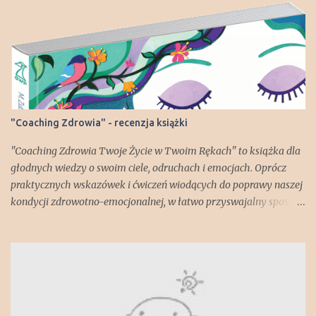
m
e
n
t
a
r
z
"Coaching Zdrowia" - recenzja książki
"Coaching Zdrowia Twoje Życie w Twoim Rękach" to książka dla
głodnych wiedzy o swoim ciele, odruchach i emocjach. Oprócz
praktycznych wskazówek i ćwiczeń wiodących do poprawy naszej
kondycji zdrowotno-emocjonalnej, w łatwo przyswajalny sposób
dowiadujemy się np. jak zbudowany jest nasz mózg i za co
odpowiadają poszczególne jego części. Lekko zszokował mnie
fakt, że każdy z nas posiada "gadzią" część mózgu! Ale spokojnie -
jest też część "ssaka starszego" - brzmi lepiej, prawda?;) Książka
pokazuje jak wiele czynników, wewnętrznych i zewnętrznych,
wpływa na nasze dobre lub złe samopoczucie i co możemy zrobić,