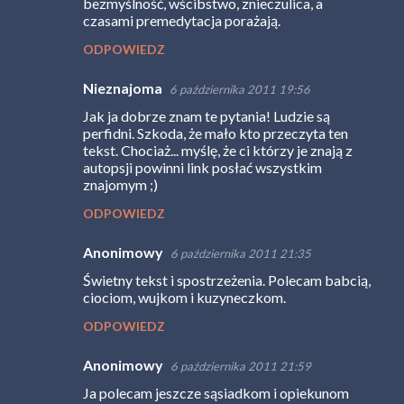
bezmyślność, wścibstwo, znieczulica, a
e
czasami premedytacja porażają.
ODPOWIEDZ
Nieznajoma
6 października 2011 19:56
Jak ja dobrze znam te pytania! Ludzie są
perfidni. Szkoda, że mało kto przeczyta ten
tekst. Chociaż... myślę, że ci którzy je znają z
autopsji powinni link posłać wszystkim
znajomym ;)
ODPOWIEDZ
Anonimowy
6 października 2011 21:35
Świetny tekst i spostrzeżenia. Polecam babcią,
ciociom, wujkom i kuzyneczkom.
ODPOWIEDZ
Anonimowy
6 października 2011 21:59
Ja polecam jeszcze sąsiadkom i opiekunom