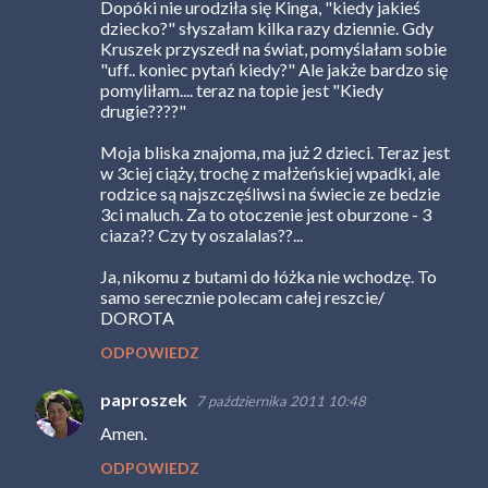
Dopóki nie urodziła się Kinga, "kiedy jakieś
dziecko?" słyszałam kilka razy dziennie. Gdy
Kruszek przyszedł na świat, pomyślałam sobie
"uff.. koniec pytań kiedy?" Ale jakże bardzo się
pomyliłam.... teraz na topie jest "Kiedy
drugie????"
Moja bliska znajoma, ma już 2 dzieci. Teraz jest
w 3ciej ciąży, trochę z małżeńskiej wpadki, ale
rodzice są najszczęśliwsi na świecie ze bedzie
3ci maluch. Za to otoczenie jest oburzone - 3
ciaza?? Czy ty oszalalas??...
Ja, nikomu z butami do łóżka nie wchodzę. To
samo serecznie polecam całej reszcie/
DOROTA
ODPOWIEDZ
paproszek
7 października 2011 10:48
Amen.
ODPOWIEDZ